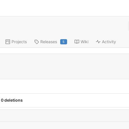
Projects
Releases
Wiki
Activity
5
0 deletions