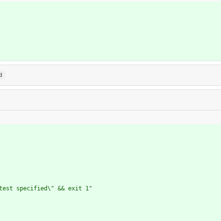
d
test specified\" && exit 1"