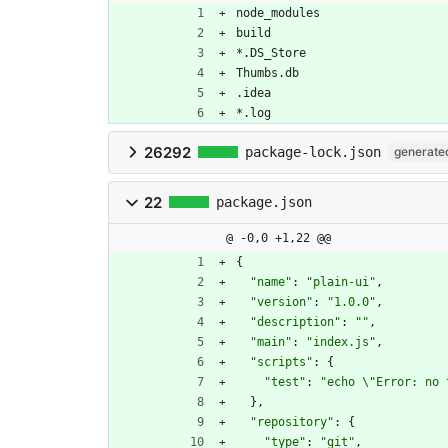
node_modules
build
*.DS_Store
Thumbs.db
.idea
*.log
26292
package-lock.json
generate
22
package.json
@ -0,0 +1,22 @@
{
"name"
:
"plain-ui"
,
"version"
:
"1.0.0"
,
"description"
:
""
,
"main"
:
"index.js"
,
"scripts"
:
{
"test"
:
"echo \"Error: no 
}
,
"repository"
:
{
"type"
:
"git"
,