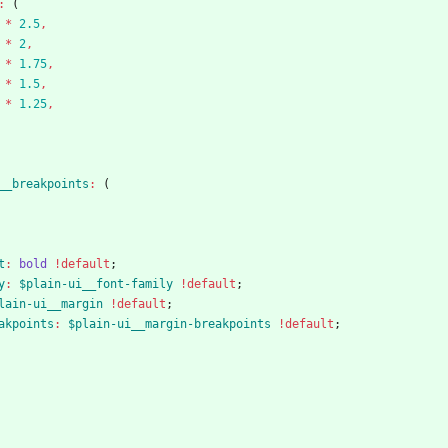
:
(
*
2
.5
,
*
2
,
*
1
.75
,
*
1
.5
,
*
1
.25
,
__breakpoints
:
(
t
:
bold
!default
;
y
:
$plain-ui__font-family
!default
;
lain-ui__margin
!default
;
akpoints
:
$plain-ui__margin-breakpoints
!default
;