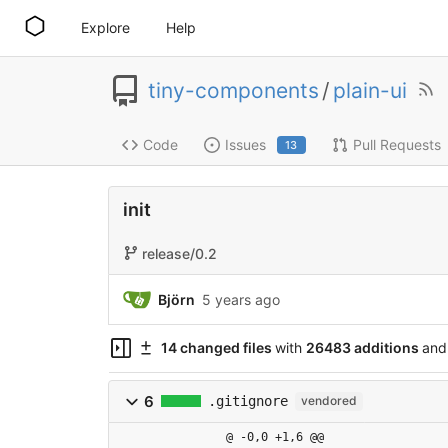
Explore
Help
tiny-components
/
plain-ui
Code
Issues
Pull Requests
13
init
release/0.2
Björn
5 years ago
14 changed files
with
26483 additions
and
6
.gitignore
vendored
@ -0,0 +1,6 @@