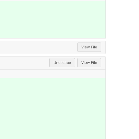
View File
Unescape
View File