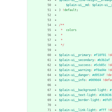
$plain-ui__md
:
$plain-ui__
)
!
default
;
/
*
*
*
colors
*
*
*
/
$plain-ui__primary
:
#f18f01
!d
$plain-ui__secondary
:
#b3b2af
$plain-ui__success
:
#5cb85c
!d
$plain-ui__warning
:
#f0ad4e
!d
$plain-ui__danger
:
#d9534f
!de
$plain-ui__info
:
#0090d4
!defa
$plain-ui__background-light
:
#
$plain-ui__text-light
:
#363636
$plain-ui__border-light
:
#dfdf
$plain-ui__link-light
:
#fff
!d