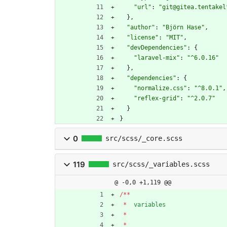
"url"
:
"git@gitea.tentakel
}
,
"author"
:
"Björn Hase"
,
"license"
:
"MIT"
,
"devDependencies"
:
{
"laravel-mix"
:
"^6.0.16"
}
,
"dependencies"
:
{
"normalize.css"
:
"^8.0.1"
,
"reflex-grid"
:
"^2.0.7"
}
}
0
src/scss/_core.scss
119
src/scss/_variables.scss
@ -0,0 +1,119 @@
/
*
*
*
variables
*
*