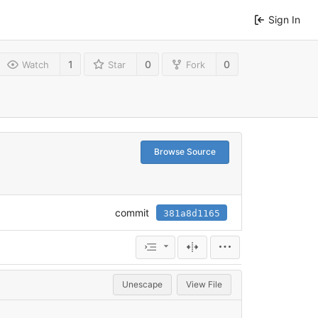
Sign In
1
0
0
Watch
Star
Fork
Browse Source
commit
381a8d1165
Unescape
View File