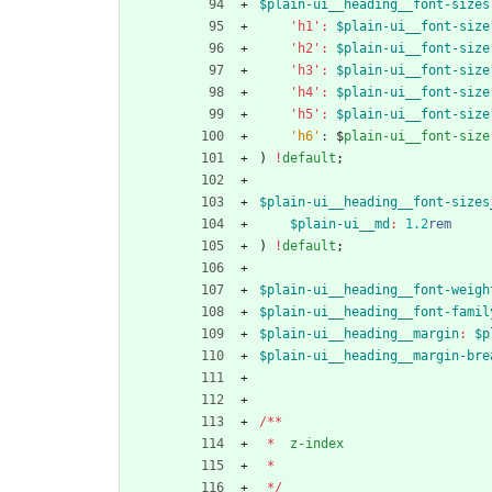
$plain-ui__heading__font-sizes
'h1'
:
$plain-ui__font-size
'h2'
:
$plain-ui__font-size
'h3'
:
$plain-ui__font-size
'h4'
:
$plain-ui__font-size
'h5'
:
$plain-ui__font-size
'
h6
'
:
$
plain-ui__font-size
)
!
default
;
$plain-ui__heading__font-sizes
$plain-ui__md
:
1
.2
rem
)
!
default
;
$plain-ui__heading__font-weigh
$plain-ui__heading__font-famil
$plain-ui__heading__margin
:
$p
$plain-ui__heading__margin-bre
/
*
*
*
z-index
*
*
/