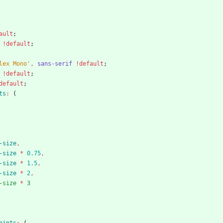
ault
;
!default
;
lex Mono
'
,
sans-serif
!default
;
!default
;
default
;
ts
:
(
-size
,
-size
*
0
.75
,
-size
*
1
.5
,
-size
*
2
,
-size
*
3
oints
:
(