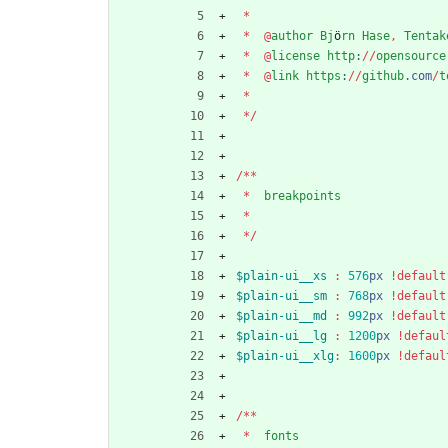
*
*
@
author
Bj
ö
rn
Hase
,
Tentak
*
@
license
http
:
/
/
opensource
*
@
link
https
:
/
/
github
.
com
/
t
*
*
/
/
*
*
*
breakpoints
*
*
/
$plain-ui__xs
 :
576
px
!default
$plain-ui__sm
 :
768
px
!default
$plain-ui__md
 :
992
px
!default
$plain-ui__lg
 :
1200
px
!defaul
$plain-ui__xlg
:
1600
px
!defaul
/
*
*
*
fonts