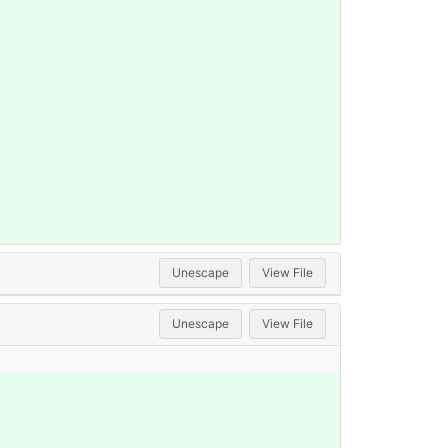
Unescape
View File
Unescape
View File