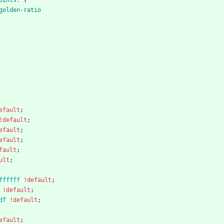
golden-ratio
efault
;
!default
;
efault
;
efault
;
fault
;
ult
;
ffffff
!default
;
!default
;
df
!default
;
efault
;