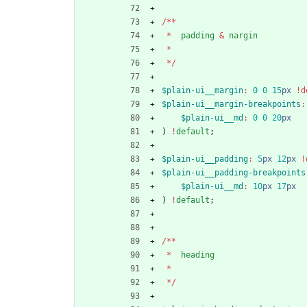
/
*
*
*
padding
&
nargin
*
*
/
$plain-ui__margin
:
0
0
15
px
!d
$plain-ui__margin-breakpoints
:
$plain-ui__md
:
0
0
20
px
)
!
default
;
$plain-ui__padding
:
5
px
12
px
!
$plain-ui__padding-breakpoints
$plain-ui__md
:
10
px
17
px
)
!
default
;
/
*
*
*
heading
*
*
/