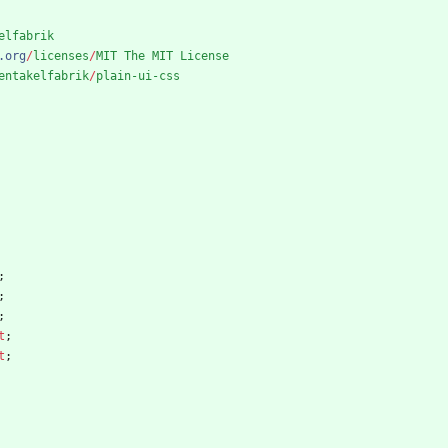
elfabrik
.
org
/
licenses
/
MIT
The
MIT
License
entakelfabrik
/
plain-ui-css
;
;
;
t
;
t
;