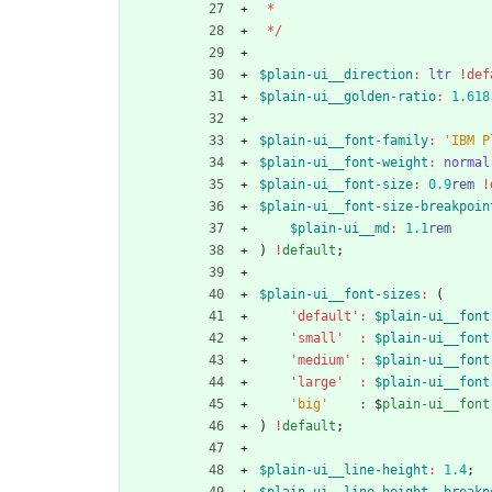
*
*
/
$plain-ui__direction
:
ltr
!def
$plain-ui__golden-ratio
:
1
.618
$plain-ui__font-family
:
'
IBM P
$plain-ui__font-weight
:
normal
$plain-ui__font-size
:
0
.9
rem
!
$plain-ui__font-size-breakpoin
$plain-ui__md
:
1
.1
rem
)
!
default
;
$plain-ui__font-sizes
:
(
'default'
:
$plain-ui__font
'small'
  :
$plain-ui__font
'medium'
 :
$plain-ui__font
'large'
  :
$plain-ui__font
'
big
'
:
$
plain-ui__font
)
!
default
;
$plain-ui__line-height
:
1
.4
;
$plain-ui__line-height__breakp